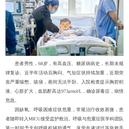
患者男性，68岁，有高血压、糖尿病病史，长期未规
律复诊。近半年活动后胸闷、气短症状持续加重，近期突
发严重喘憋、咳痰，夜间无法平卧。入院检查提示胸腔积
液、心脏扩大，血肌酐高达973μmol/L，确诊尿毒症，病情
危急。
因缺氧、呼吸困难症状危重，常规治疗收效甚微，患
者随即转入MICU接受监护救治。呼吸与危重症医学科团队
第一时间予无创呼吸机辅助通气、床旁血液滤过等急救手