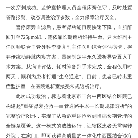
一次穿刺成功。监护室护理人员全程床旁值守，及时处置
管路报警、动态调整治疗参数，全力保障治疗安全。
暂停床旁血滤后，患者肾功能再度快速下降，血肌酐
回升至725μmol/L，需依靠长期透析维持生命。尹大维副主
任医师联合血管外科李晓亮副主任医师综合评估病情，摒
弃传统动静脉内瘘方案，量身制定半永久透析导管置入手
术方案。从病情评估、耗材筹备到手术完成，全程仅用时
两天，顺利为患者打通"生命通道"。目前，患者已转出重
症监护室，在医院透析室接受常规透析治疗。
此次成功救治，标志着北京市丰台中西医结合医院已
构建起"重症肾衰抢救—血管通路手术—长期规律透析"的
完整诊疗闭环，实现了从急危重症抢救到慢病长期管理的
全链条覆盖。这一模式的成熟运行，让辖区患者无需辗转
外院，在家门口即可获得高质量的一体化中西医结合诊疗