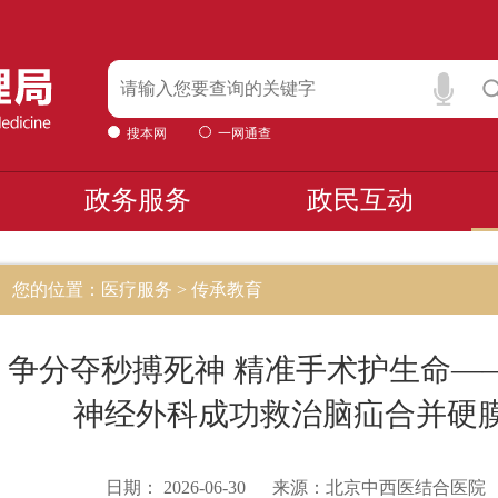
搜本网
一网通查
政务服务
政民互动
您的位置：医疗服务 > 传承教育
争分夺秒搏死神 精准手术护生命—
神经外科成功救治脑疝合并硬
日期：
2026-06-30
来源：
北京中西医结合医院