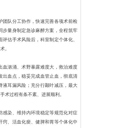
护团队分工协作，快速完善各项术前检
同步量身制定急诊麻醉方案，全程筑牢
面评估手术风险后，科室制定个体化、
除术。
出血汹涌、术野暴露难度大，救治难度
发出血点，稳妥完成血管止血，彻底清
脊液耳漏风险；充分行颞叶减压，最大
。手术过程有条不紊、进展顺利。
防感染、维持内环境稳定等规范化对症
开窍、活血化瘀、健脾和胃等个体化中