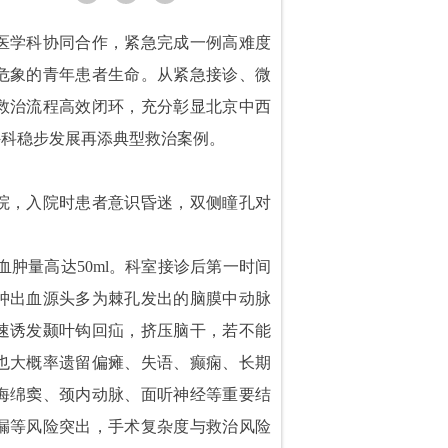
医学科协同合作，紧急完成一例高难度
危象的青年患者生命。从紧急接诊、微
救治流程高效闭环，充分彰显北京中西
外科稳步发展再添典型救治案例。
院，入院时患者意识昏迷，双侧瞳孔对
肿量高达50ml。科室接诊后第一时间
肿出血源头多为棘孔发出的脑膜中动脉
速诱发颞叶钩回疝，挤压脑干，若不能
也大概率遗留偏瘫、失语、癫痫、长期
海绵窦、颈内动脉、面听神经等重要结
漏等风险突出，手术复杂度与救治风险