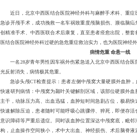
近日，北京中西医结合医院神经外科与麻醉手术科、重症
急诊开颅手术，成功挽救一名车祸致重度颅脑损伤、濒临脑疝
创精准手术、中西医联合术后康复，直至患者痊愈出院，整套
医结合医院神经外科过硬的急危重症救治实力，也为医院神经
病情危重 命悬一线
一名28岁青年男性因车祸外伤紧急送入北京中西医结合医
光反射消失，病情极其危重。
急诊头颅CT检查提示：患者左侧中颅窝大量硬膜外血肿，血
快速研判病情：中颅窝为颞叶关键解剖区域，该部位硬膜外血
主干，动脉压力高、出血迅猛，血肿短时间急剧占位，极易快
快速解除压迫，患者随时可能呼吸心跳骤停、猝死，即便存活
意识障碍等严重后遗症。同时该血肿位置深达中颅窝底，毗邻
构，止血操作空间狭小，术中大出血、神经损伤、术后脑脊液