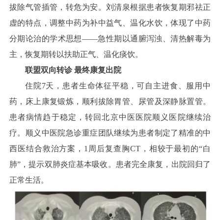
拔除气管插管，转危为安。刘清泉根据患者恢复期邪祛正
虚的特点，调整中药为补中益气、温化水饮，体现了中药
分期论治的学术思想——急性期以通腑泻浊、清热解毒为
主，恢复期转以扶助正气、温化痰饮。
联盟双向转诊 最终康复出院
住院7天，患者生命体征平稳，可自主进食、服用中
药，床上康复锻炼，顺利拔除胃管、尿管及深静脉置管。
患者病情趋于稳定，转回北京中医医院顺义医院继续治
疗。顺义中医院急诊重症团队继续为患者制定了精准的中
西医结合救治方案，1周后复查胸CT，相较于最初的“白
肺”，提示双肺炎症基本吸收。患者完全康复，出院回归了
正常生活。