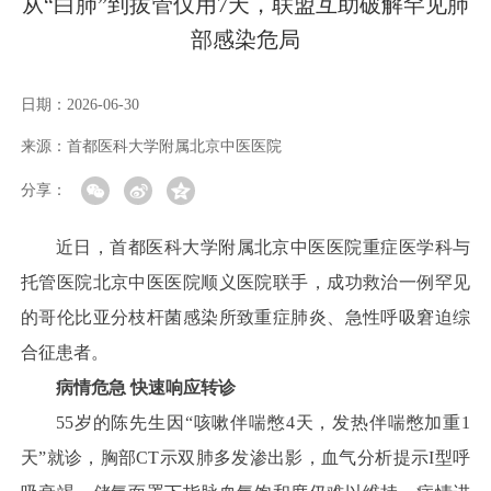
从“白肺”到拔管仅用7天，联盟互助破解罕见肺
部感染危局
日期：
2026-06-30
来源：
首都医科大学附属北京中医医院
分享：
近日，首都医科大学附属北京中医医院重症医学科与
托管医院北京中医医院顺义医院联手，成功救治一例罕见
的哥伦比亚分枝杆菌感染所致重症肺炎、急性呼吸窘迫综
合征患者。
病情危急 快速响应转诊
55岁的陈先生因“咳嗽伴喘憋4天，发热伴喘憋加重1
天”就诊，胸部CT示双肺多发渗出影，血气分析提示I型呼