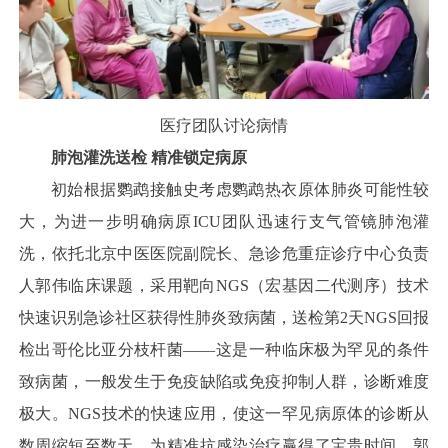
医疗团队讨论病情
肺泡灌洗送检 精准锁定病原
初始根据鹦鹉接触史考虑鹦鹉热衣原体肺炎可能性较
大，为进一步明确病原ICU团队迅速行支气管镜肺泡灌
洗，依托北京中医医院副院长、急诊危重症诊疗中心负责
人郭伟临床课题，采用靶向NGS（宏基因二代测序）技术
快速识别急诊社区获得性肺炎致病菌，送检第2天NGS回报
检出哥伦比亚分枝杆菌——这是一种临床极为罕见的条件
致病菌，一般发生于免疫缺陷或免疫抑制人群，诊断难度
极大。NGS技术的快速应用，使这一罕见病原体的诊断从
数周缩短至数天，为精准抗感染治疗赢得了宝贵时间。郭