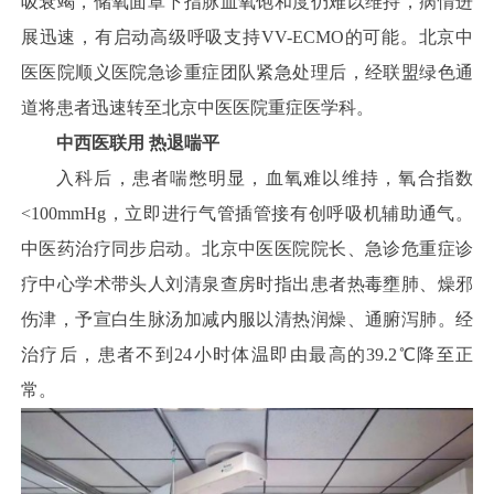
吸衰竭，储氧面罩下指脉血氧饱和度仍难以维持，病情进
展迅速，有启动高级呼吸支持VV-ECMO的可能。北京中
医医院顺义医院急诊重症团队紧急处理后，经联盟绿色通
道将患者迅速转至北京中医医院重症医学科。
中西医联用 热退喘平
入科后，患者喘憋明显，血氧难以维持，氧合指数
<100mmHg，立即进行气管插管接有创呼吸机辅助通气。
中医药治疗同步启动。北京中医医院院长、急诊危重症诊
疗中心学术带头人刘清泉查房时指出患者热毒壅肺、燥邪
伤津，予宣白生脉汤加减内服以清热润燥、通腑泻肺。经
治疗后，患者不到24小时体温即由最高的39.2℃降至正
常。