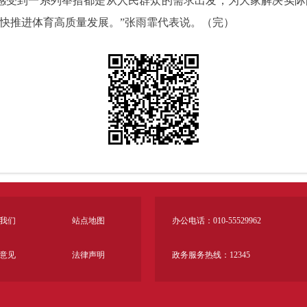
感受到一系列举措都是从人民群众的需求出发，为大家解决实
快推进体育高质量发展。”张雨霏代表说。（完）
我们
站点地图
办公电话：010-55529962
意见
法律声明
政务服务热线：12345