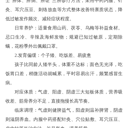
士“辨体、辨病、辨证”三辨诊疗方法，采用中药内服、针
灸、耳穴压豆、刺络放血等方式整体改善特禀质状态，降
低过敏发作频次、减轻症状程度。
日常养护：适量食用山药、茯苓、乌梅等补益食材。
忌口生冷、辛辣及海鲜发物；规避已知过敏原，定期除
螨，花粉季外出佩戴口罩。
2.发育偏缓：个子矮、吃饭差、易疲惫
孩子比同龄人矮半头，体重不达标；面色无光泽，吃
饭胃口差，稍微活动就喊累，平时容易出汗，频繁感冒生
病。
对应体质：气虚、阳虚、阴虚三大短板体质，营养吸
收差、筋骨养分不足，直接拖慢长高节奏。
临床调理：气虚则健脾益气，阳虚则温补脾肾，阴虚
则滋阴养血。内服中药搭配针灸、穴位贴敷、耳穴压豆、