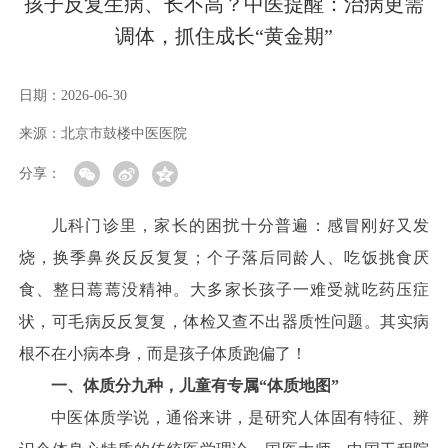
孩子反复生病、长不高？中医提醒：治病更需
调体，抓住成长“黄金期”
日期：
2026-06-30
来源：
北京市鼓楼中医医院
分享：
儿科门诊里，家长的困扰十分普遍：感冒刚好又发
烧，换季鼻炎反反复复；个子落后同龄人、吃饭挑食厌
食、整日蔫蔫没精神。大多家长孩子一难受就吃药压症
状，可毛病反反复复，体检又查不出器质性问题。其实病
根不在小病本身，而是孩子体质跑偏了！
一、体质分九种，儿童有专属“体质地图”
中医体质学说，通俗来讲，是研究人体固有特征、辨