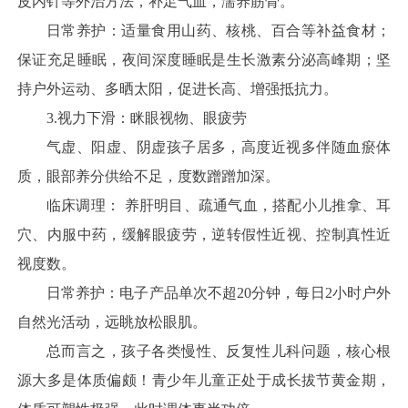
皮内针等外治方法，补足气血，濡养筋骨。
日常养护：适量食用山药、核桃、百合等补益食材；
保证充足睡眠，夜间深度睡眠是生长激素分泌高峰期；坚
持户外运动、多晒太阳，促进长高、增强抵抗力。
3.视力下滑：眯眼视物、眼疲劳
气虚、阳虚、阴虚孩子居多，高度近视多伴随血瘀体
质，眼部养分供给不足，度数蹭蹭加深。
临床调理： 养肝明目、疏通气血，搭配小儿推拿、耳
穴、内服中药，缓解眼疲劳，逆转假性近视、控制真性近
视度数。
日常养护：电子产品单次不超20分钟，每日2小时户外
自然光活动，远眺放松眼肌。
总而言之，孩子各类慢性、反复性儿科问题，核心根
源大多是体质偏颇！青少年儿童正处于成长拔节黄金期，