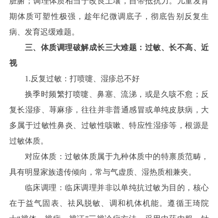
脏腑；调理体质相当于改良土壤，自带抵抗力。儿童发育
期体质可塑性极强，趁年纪微调底子，彻底告别反复生
病、发育迟缓难题。
三、体质调理破解成长三大难题：过敏、长不高、近
视
1.反复过敏：打喷嚏、湿疹总不好
换季时频繁打喷嚏、鼻塞、流涕，或是久咳不愈；反
复长湿疹、荨麻疹，往往并非普通感冒或单纯皮肤病，大
多属于过敏性鼻炎、过敏性咳嗽、特应性湿疹等，根源是
过敏体质。
对应体质：过敏体质属于九种体质中的特禀质范畴，
具有明显家族遗传倾向，常与气虚质、湿热质相兼夹。
临床调理：临床调理并非以单纯抗过敏为目的，核心
在于益气固表、祛风脱敏、调和机体机能。遵循王琦院