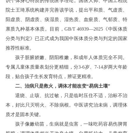
识个体身心特质的传统医学理论。国医大师、中国工程院
院士王琦系统构建并完善该学说，提出平和质、气虚质、
阳虚质、阴虚质、痰湿质、湿热质、血瘀质、气郁质、特
禀质九种基本体质。目前，GB/T 46939—2025《中医体质
分类与判定》已正式成为我国中医体质分类与判定的国家
推荐性标准。
孩子脏腑娇嫩、阴阳稚嫩，和成年人体质完全不同。
专属儿童体质量表划分更精细，分3-6岁、7-14岁两大年龄
段，贴合孩子生长发育特点，辨证更精准。
二、治病只是救火，调体才能改变“易病土壤”
退烧、止咳、抗过敏，只是临时压住不适，治标不治
本，好比只灭明火、不除病根。中医讲究治未病，调理体
质才是固本关键。
孩子像嫩幼苗，生病就是虫害，一味吃药容易伤脾胃