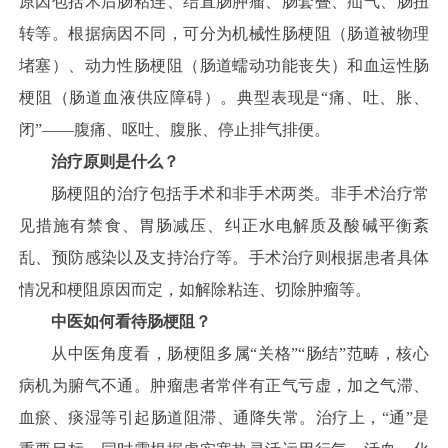
原因包括术后肠粘连、结直肠肿瘤、肠套叠、疝气、肠扭
转等。根据病因不同，可分为机械性肠梗阻（肠道被物理
堵塞）、动力性肠梗阻（肠道蠕动功能丧失）和血运性肠
梗阻（肠道血液供应障碍）。典型表现是“痛、吐、胀、
闭”——腹痛、呕吐、腹胀、停止排气排便。
治疗原则是什么？
肠梗阻的治疗包括手术和非手术两类。非手术治疗常
见措施有禁食、胃肠减压、纠正水电解质及酸碱平衡紊
乱、预防感染以及支持治疗等。手术治疗则根据患者具体
情况和梗阻原因而定，如解除粘连、切除肿瘤等。
中医如何看待肠梗阻？
从中医角度看，肠梗阻多属“关格”“肠结”范畴，核心
病机为腑气不通。肿瘤患者常伴有正气亏虚，加之气滞、
血瘀、痰湿等引起肠道阻滞、通降失常。治疗上，“通”是