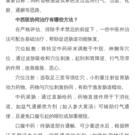
重要目标，同时需根据虚实寒热灵活运用行气、活血、化
瘀、通腑等思路。
中西医协同治疗有哪些方法？
在严格评估、排除手术禁忌的前提下，一些中医外治
法可配合基础治疗，帮助促进肠道功能恢复。
穴位贴敷：将特定中药研末调敷于中脘、神阙等穴
位，通过皮肤吸收和穴位刺激，起到和胃降逆、行气导滞
的作用，改善腹胀、恶心。
穴位注射：选取足三里等强壮穴，小剂量注射促胃肠
动力药物。药物与穴位刺激协同，有助于激发肠道蠕动。
中药灌肠：通过直肠给药，药物直接作用于下消化
道。如益气通腑类方剂（如人参大黄汤）可辅助行气通
便，且避免口服引起的呕吐或加重梗阻。
口服中药：待肠道部分通畅、可少量进水后，根据辨