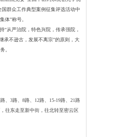
全国群众工作典型案例征集评选活动中
集体”称号。
持“
从严治院，特色兴院，传承强院，
“继承不逊古，发展不离宗”的原则，大
服务。
0
路、
3
路、
8
路、
12
路、
15-19
路、
21
路
西，往东走至新中街，往北转至密云区