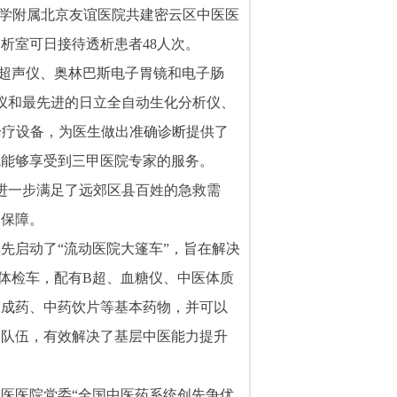
学附属北京友谊医院共建密云区中医医
透析室可日接待透析患者
48
人次。
超声仪、奥林巴斯电子胃镜和电子肠
仪和最先进的日立全自动生化分析仪、
诊疗设备，为医生做出准确诊断提供了
就能够享受到三甲医院专家的服务。
进一步满足了远郊区县百姓的急救需
了保障。
先启动了“流动医院大篷车”，
旨在解决
辆体检车，配有
B
超、血糖仪、中医体质
中成药、中药饮片等基本药物，并可以
疗队伍，有效解决了基层中医能力提升
医医院党委“全国中医药系统创先争优