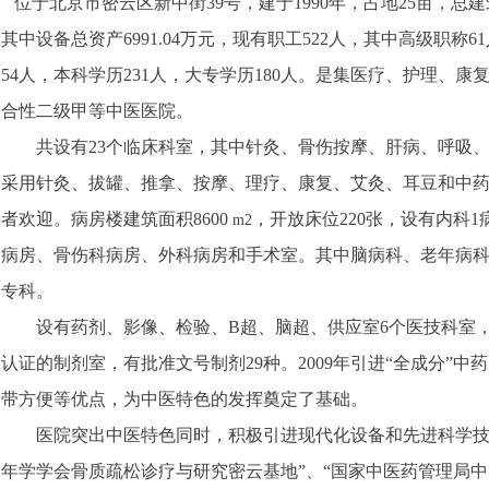
位于北京市密云区新中街
39
号，建于
1990
年，占地
25
亩，
总建
其中设备总资产
6991.04
万元，现有职工
522
人，
其中高级职称
61
54
人，本科学历
231
人，大专学历
180
人。是集医疗、护理、康
合性二级甲等中医医院。
共设有
23
个临床科室，其中针灸、骨伤按摩、肝病、呼吸
采用针灸、拔罐、推拿、按摩、理疗、康复、艾灸、耳豆和中
者欢迎。病房楼建筑面积
8600
，开放床位
220
张
，设有内科
1
m
2
病房、骨伤科病房、外科病房和手术室。其中脑病科、老年病
专科。
设有药剂、影像、检验、
B
超、脑超、供应室
6
个医技科室
认证的制剂室，有批准文号制剂
29
种。
2009
年引进“全成分”中
带方便等优点，为中医特色的发挥奠定了基础。
医院突出中医特色同时，积极引进现代化设备和先进科学技
年学学会骨质疏松诊疗与研究密云基地”、“国家中医药管理局