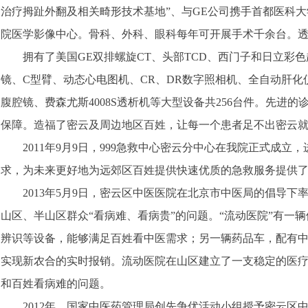
治疗拇趾外翻及相关畸形技术基地”、与
GE
公司携手首都医科大
院医学影像中心。骨科、外科、眼科每年可开展手术千余台。
拥有了美国
GE
双排螺旋
CT
、头部
TCD
、西门子和日立彩色
镜、
C
型臂、动态心电图机、
CR
、
DR
数字照相机、全自动肝化
腹腔镜、费森尤斯
4008S
透析机等大型设备共
256
台件。
先进的
保障。造福了密云及周边地区百姓，让每一个患者足不出密云
2011
年
9
月
9
日，
999
急救中心密云分中心在我院正式成立，
求，为未来更好地为远郊区百姓提供快速优质的急救服务提供
2013
年
5
月
9
日，密云区中医医院在北京市中医局的倡导下率
山区、半山区群众“看病难、看病贵”的问题。“流动医院”有一
辨识等设备，能够满足百姓看中医需求；另一辆药品车，配有
实现新农合的实时报销。流动医院在山区建立了一支稳定的医
和百姓看病难的问题。
2012
年，国家中医药管理局创先争优活动小组授予密云区中