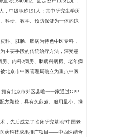
筑面积
16400m
。固定资产
1.03
亿元
，
2
人，中级职称
191
人；其中研究生学历
复、科研
、教学、预防保健为一体的综
、皮科、肛肠、脑病为特色中医专科，
药为主要手段的传统治疗方法，深受患
病房、内科
2
病房、脑病科病房、老年病
科被北京市中医管理局确立为重点中医
，拥有北京市郊区县唯一一家通过
GPP
药配方颗粒，具有免煎煮、服用量小、携
术，先后成立了临床研究基地“中国老
中医药科技成果推广项目——中西医结合