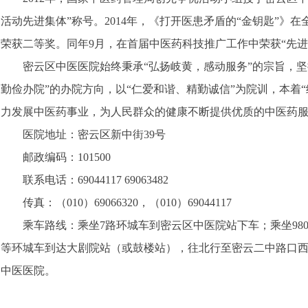
活动先进集体”称号。
2014
年，《打开医患矛盾的“金钥匙”》在
荣获二等奖。同年
9
月，在首届中医药科技推广工作中荣获“先进
密云区中医医院始终秉承“弘扬岐黄，感动服务”的宗旨，坚
勤俭办院”的办院方向，以“仁爱和谐、精勤诚信”为院训，本着
力发展中医药事业，为人民群众的健康不断提供优质的中医药
医院地址：密云区新中街
39
号
邮政编码：
101500
联系电话：
69044117 69063482
传真：（
010
）
69066320
，（
010
）
69044117
乘车路线：乘坐
7
路环城车到密云区中医院站下车；乘坐
98
等环城车到达大剧院站（或鼓楼站），往北行至密云二中路口
中医医院。