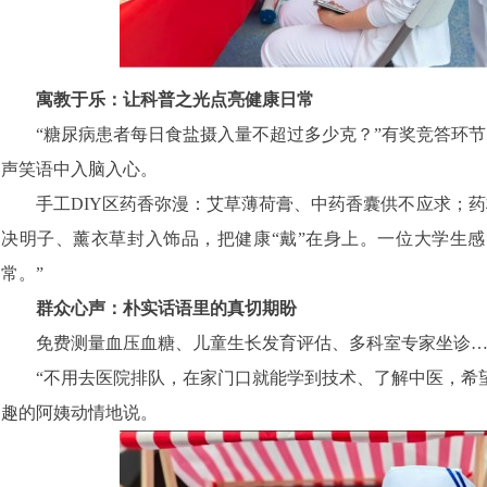
寓教于乐：让科普之光点亮健康日常
“糖尿病患者每日食盐摄入量不超过多少克？”有奖竞答环
声笑语中入脑入心。
手工DIY区药香弥漫：艾草薄荷膏、中药香囊供不应求；
决明子、薰衣草封入饰品，把健康“戴”在身上。一位大学生感
常。”
群众心声：朴实话语里的真切期盼
免费测量血压血糖、儿童生长发育评估、多科室专家坐诊
“不用去医院排队，在家门口就能学到技术、了解中医，希
趣的阿姨动情地说。