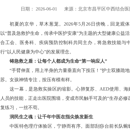
日期：
2026-06-01
来源：
北京市昌平区中西结合医
初夏的京华，草木葱茏。2026年5月26日傍晚，回龙
以“普及急救护生命，传承中医护安康”为主题的大型健康公益
合工会、医务科、疾病预防控制科共同主办，将急救技能与
行“以人民健康为中心”的发展理念。
铸急救之盾：让每个人都成为生命“第一响应人”
“手臂伸直，用上半身的力量垂直向下按压！”护士双膝跪
苏。女孩神情专注，按压有模有样。
这一幕，是急救实操区的缩影。心肺复苏、AED使用、海
人员的技能，正走出医院围墙，变成市民触手可及的“生存必修
复练习，一丝不苟。
润民生之魂：让千年中医在指尖焕发新生
中医特色理疗体验区，宁静而有序。面部刮痧台前长队蜿