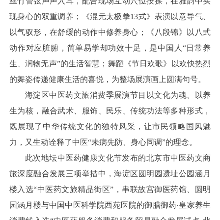
丝竹管弦声声入耳，配合现场互动穴位按揉，在雅韵中实
现身心的双重调养；《混元太极拳13式》表演以意导气、
以气驭形，在舒缓的动作中修养身心；《八段锦》以八式
动作对应脏腑，简单易学却功效十足，是中国人“日常养
生、润物无声”的生活智慧；舞蹈《节日欢歌》以欢快热烈
的舞姿传递健康生活的喜悦，为整场展演画上圆满句号。
海淀区中医药文旅消费季展演节目以文化为魂、以养
生为核，融合武术、服饰、民乐、传统功法等多种形式，
既展现了中华传统文化的独特风采，让市民领略国风魅
力，又生动诠释了中医“未病先防、身心同调”的理念。
此次地坛中医药健康文化节发布的北京市中医药文商
旅深度融合发展三项举措中，海淀区圆明园遗址公园涵月
楼入选“中医药文旅精品街区”，串联故宫御医药馆、圆明
园涵月楼与中国中医科学院西苑医院的御膳御药·皇家养生