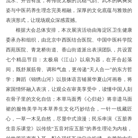
流水、开合有度，将传统太极的沉稳气韵、武术的飒爽英
姿与中医药养生理念完美相融，深厚的文化底蕴与雅致的
表演形式，让现场观众深感震撼。
根据大会总体安排，本次展演活动由海淀区卫生健康
委承办和组织，由北京中西医结合医院、中国中医科学院
西苑医院、青龙桥街道、香山街道派出表演团队，共设置
七个精品节目：太极扇《江山》以扇为器，在开合起落
间，既舒展筋骨、调和气血，更传递“天人合一”的东方哲
学；舞蹈《锦绣山河》以肢体语言铺展华夏山河画卷，将
家国情怀融入表演，让观众在审美享受中，读懂中国人刻
在骨子里的文化自信；本草马面秀《心归处》将非遗马面
裙的服饰美学与本草养生文化巧妙结合，一针一线藏匠
心，一草一木见自然，尽显中式浪漫；民乐串演《五脏养
生音乐课堂》以传统“五音对应五脏”的养生理论为内核，