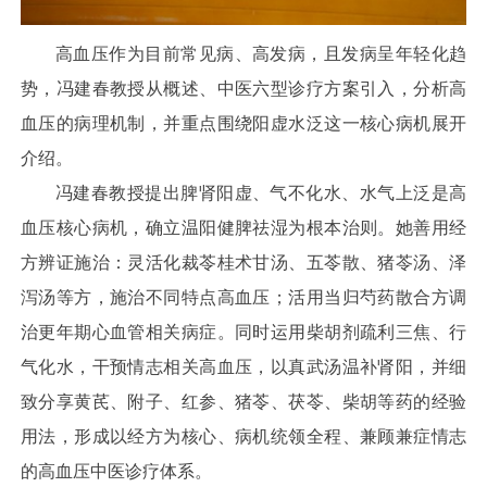
高血压作为目前常见病、高发病，且发病呈年轻化趋
势，冯建春教授从概述、中医六型诊疗方案引入，分析高
血压的病理机制，并重点围绕阳虚水泛这一核心病机展开
介绍。
冯建春教授提出脾肾阳虚、气不化水、水气上泛是高
血压核心病机，确立温阳健脾祛湿为根本治则。她善用经
方辨证施治：灵活化裁苓桂术甘汤、五苓散、猪苓汤、泽
泻汤等方，施治不同特点高血压；活用当归芍药散合方调
治更年期心血管相关病症。同时运用柴胡剂疏利三焦、行
气化水，干预情志相关高血压，以真武汤温补肾阳，并细
致分享黄芪、附子、红参、猪苓、茯苓、柴胡等药的经验
用法，形成以经方为核心、病机统领全程、兼顾兼症情志
的高血压中医诊疗体系。