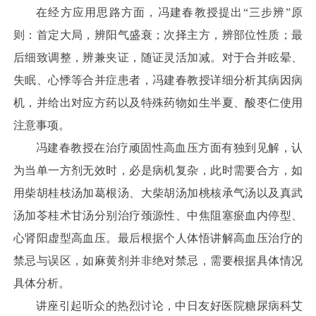
在经方应用思路方面，冯建春教授提出“三步辨”原
则：首定大局，辨阳气盛衰；次择主方，辨部位性质；最
后细致调整，辨兼夹证，随证灵活加减。对于合并眩晕、
失眠、心悸等合并症患者，冯建春教授详细分析其病因病
机，并给出对应方药以及特殊药物如生半夏、酸枣仁使用
注意事项。
冯建春教授在治疗顽固性高血压方面有独到见解，认
为当单一方剂无效时，必是病机复杂，此时需要合方，如
用柴胡桂枝汤加葛根汤、大柴胡汤加桃核承气汤以及真武
汤加苓桂术甘汤分别治疗颈源性、中焦阻塞瘀血内停型、
心肾阳虚型高血压。最后根据个人体悟讲解高血压治疗的
禁忌与误区，如麻黄剂并非绝对禁忌，需要根据具体情况
具体分析。
讲座引起听众的热烈讨论，中日友好医院糖尿病科艾