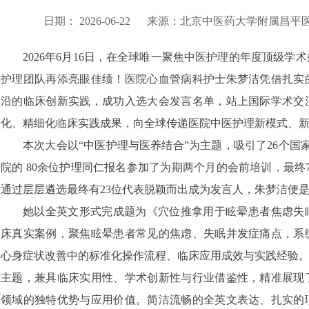
日期：
2026-06-22
来源：
北京中医药大学附属昌平
2026年6月16日，在全球唯一聚焦中医护理的年度顶级
护理团队再添亮眼佳绩！医院心血管病科护士朱梦洁凭借扎实
沿的临床创新实践，成功入选大会发言名单，站上国际学术交
化、精细化临床实践成果，向全球传递医院中医护理新模式、
本次大会以“中医护理与医养结合”为主题，吸引了26个国家
院的 80余位护理同仁报名参加了为期两个月的会前培训，最终
通过层层遴选最终有23位代表脱颖而出成为发言人，朱梦洁便
她以全英文形式完成题为《穴位推拿用于眩晕患者焦虑失
床真实案例，聚焦眩晕患者常见的焦虑、失眠并发症痛点，系
心身症状改善中的标准化操作流程、临床应用成效与实践经验。
主题，兼具临床实用性、学术创新性与行业借鉴性，精准展现
领域的独特优势与应用价值。简洁流畅的全英文表达、扎实的